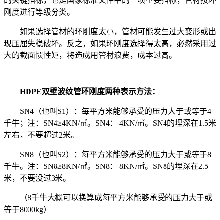
的关键指标，也是国家标准文件中的一项重要指标，管材按环
刚度进行等级分类。
如果选择管材的环刚度太小，管材可能发生过大变形或出
现压屈失稳破坏。反之，如果环刚度选择得太高，必然采用过
大的截面惯性矩，将造成用管材浪费，成本过高。
HDPE
双壁波纹管
环刚度两种表示方法：
SN4
（也叫
S1）：每平方米能够承受的压力大于或等于4
千牛；
注：
SN4≥4KN/㎡。SN4： 4KN/㎡。
SN4的埋深在1.5米
左右，不要超过2米。
SN8
（也叫
S
2
）：每平方米能够承受的压力大于或等于
8
千牛。
注：
SN8≥8KN/
㎡
。
SN8： 8KN/㎡。
SN8的埋深在2.5
米，不要没过3米。
（
8千牛
大概可以换算成每平方米能够承受的压力大于或
等于
8000kg）