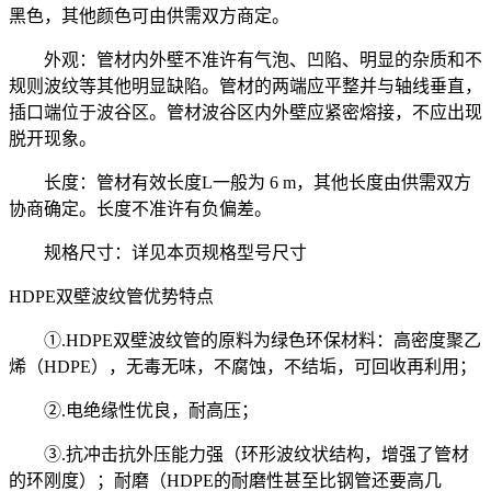
黑色，其他颜色可由供需双方商定。
外观：管材内外壁不准许有气泡、凹陷、明显的杂质和不
规则波纹等其他明显缺陷。管材的两端应平整并与轴线垂直，
插口端位于波谷区。管材波谷区内外壁应紧密熔接，不应出现
脱开现象。
长度：管材有效长度
L一般为 6 m，其他长度由供需双方
协商确定。长度不准许有负偏差。
规格尺寸：详见本页规格型号尺寸
HDPE双壁波纹管优势特点
①.HDPE
双壁波纹管的原料为绿色环保材料：高密度聚乙
烯（
HDPE），无毒无味，不腐蚀，不结垢，可回收再利用；
②.电绝缘性优良，耐高压；
③.抗冲击抗外压能力强（环形波纹状结构，增强了管材
的环刚度）；耐磨（HDPE的耐磨性甚至比钢管还要高几