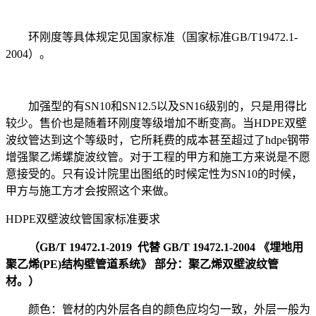
环刚度等具体规定见国家标准（
国家标准
GB/T19472.1-
2004）
。
加强型的有SN10和SN12.5以及SN16级别的，只是用得比
较少。售价也是随着环刚度等级增加不断变高。
当
HDPE双壁
波纹管达到这个等级时，它所耗费的成本甚至超过了hdpe钢带
增强聚乙烯螺旋波纹管。对于工程的甲方和施工方来说是不愿
意接受的。只有设计院里出图纸的时候定性为SN10的时候，
甲方与施工方才会按照这个来做。
HDPE双壁波纹管国家标准要求
（
GB/T 19472.1-2019 代替 GB/T 19472.1-2004
《埋地用
聚乙烯
(PE)结构壁管道系统》 部分：聚乙烯双壁波纹管
材。）
颜色：管材的内外层各自的颜色应均匀一致，外层一般为