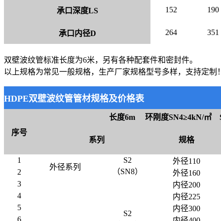
152
190
承口深度LS
264
351
承口内径D
双壁波纹管标准长度为6米，另有各种配套件和密封件。
以上规格为常见一般规格，生产厂家规格型号多样，支持定制
HDPE双壁波纹管管材规格及价格表
长度6m
环刚度SN4≥4kN/
㎡
序号
系列
规格
1
S2
外径110
外径系列
（SN8）
2
外径160
3
内径200
4
内径225
5
内径300
S2
6
内径400