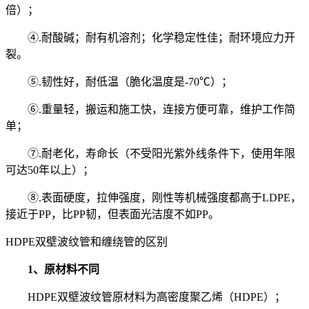
倍）；
④.耐酸碱；耐有机溶剂；化学稳定性佳；耐环境应力开
裂。
⑤.韧性好，耐低温（脆化温度是-70℃）；
⑥.重量轻，搬运和施工快，连接方便可靠，维护工作简
单；
⑦.耐老化，寿命长（不受阳光紫外线条件下，使用年限
可达50年以上）；
⑧.表面硬度，拉伸强度，刚性等机械强度都高于LDPE，
接近于PP，比PP韧，但表面光洁度不如PP。
HDPE双壁波纹管和缠绕管的区别
1、
原材料不同
HDPE双壁波纹管原材料为
高密度聚乙烯（
HDPE）；