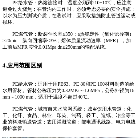
PE给水管：热熔连接时，温度必须到210±10℃，应注意
避免过火烧焦；在管沟内工作时，必须考虑必要的安全措施；
以水为压力测试介质，在测试时，应采取措施防止管道运动或
损坏。
PE燃气管：断裂伸长率≥350；a热稳定性（氧化诱导期）
>20min；纵向回缩率≤3%；熔体质量流动速率（MFR），加
工前后MFR 变化0.01Mpa,dn≥250mm的输配系统。
4.应用范围区别
PE给水管：适用于用PE63、PE 80和PE 100材料制造的给
水用管材。管材公称压力为0.32MPa～1.6MPa，公称外径为16
mm～1000 mm，适用于温度不超过40℃。
PE燃气管：城市自来水管网系统；城乡饮用水管道；化
工、化纤、食品、林业、印染、制药、轻工、造纸、冶金等工
业的料液输送管道；农用灌溉管道；邮电通讯线路、电力电线
保护套管。