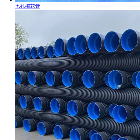
七孔梅花管