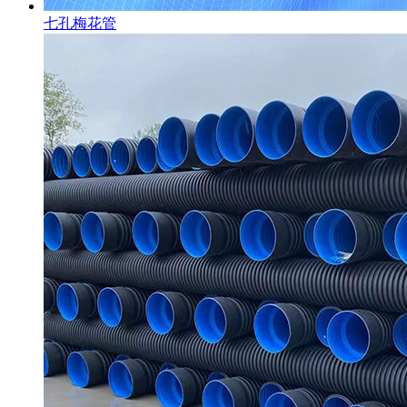
七孔梅花管