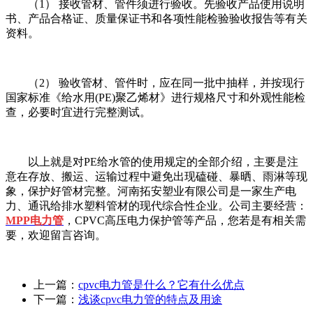
（
1
）
接收管材、管件须进行验收。先验收产品使用说明
书、产品合格证、质量保证书和各项性能检验验收报告等有关
资料。
（
2
）
验收管材、管件时，应在同一批中抽样，并按现行
国家标准《给水用
(PE)
聚乙烯材》进行规格尺寸和外观性能检
查，必要时宜进行完整测试。
以上就是对
PE
给水管的使用规定的全部介绍，主要是注
意在存放、搬运、运输过程中避免出现磕碰、暴晒、雨淋等现
象，保护好管材完整。河南拓安塑业有限公司是一家生产电
力、通讯给排水塑料管材的现代综合性企业。公司主要经营：
MPP
电力管
，
CPVC
高压电力保护管等产品，您若是有相关需
要，欢迎留言咨询。
上一篇：
cpvc电力管是什么？它有什么优点
下一篇：
浅谈cpvc电力管的特点及用途